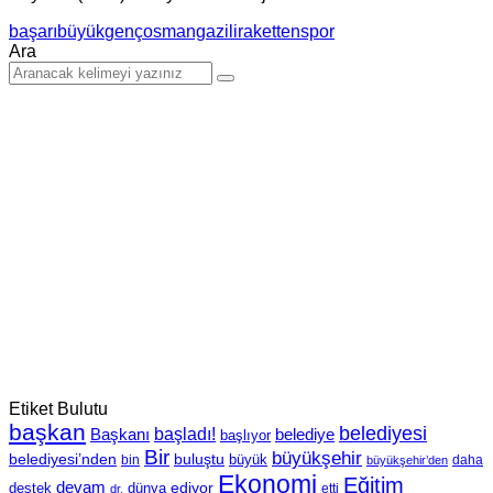
başarı
büyük
genç
osmangazili
raketten
spor
Ara
Etiket Bulutu
başkan
belediyesi
Başkanı
başladı!
belediye
başlıyor
Bir
büyükşehir
belediyesi’nden
buluştu
büyük
bin
daha
büyükşehir’den
Ekonomi
Eğitim
devam
ediyor
dünya
destek
etti
dr.