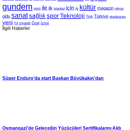
gundem
kültür
için
ile
ilk
magazin
iş
günü
Istanbul
milyon
sanat
sağlık
spor
Teknoloji
oldu
Türkiye
Türk
uluslararası
yeni
Özel
İzmir
Yıl
ziyaret
İlgili Haberler
Süper Enduro'da start Başkan Büyükakın'dan
Osmangazi'de Geleceğin Yüzücüleri Sertifikalarını Aldı