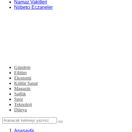
Namaz Vakitleri
Nöbetçi Eczaneler
Gündem
Eğitim
Ekonomi
Kültür Sanat
Magazin
Sağlık
Spor
Teknoloji
Dünya
Anasayfa