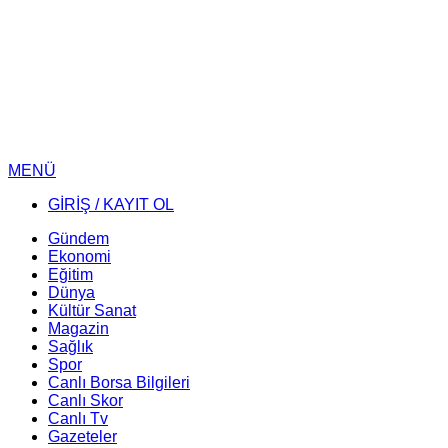
MENÜ
GİRİŞ / KAYIT OL
Gündem
Ekonomi
Eğitim
Dünya
Kültür Sanat
Magazin
Sağlık
Spor
Canlı Borsa Bilgileri
Canlı Skor
Canlı Tv
Gazeteler