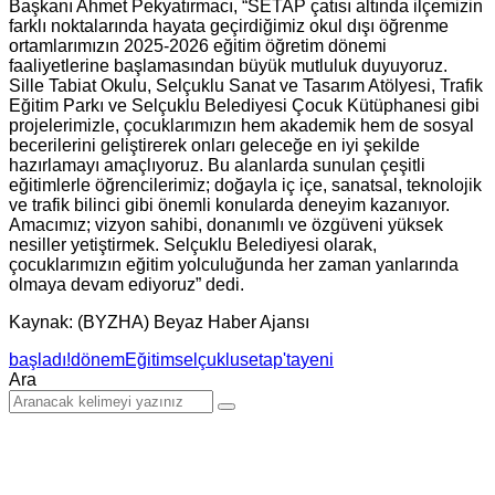
Başkanı Ahmet Pekyatırmacı, “SETAP çatısı altında ilçemizin
farklı noktalarında hayata geçirdiğimiz okul dışı öğrenme
ortamlarımızın 2025-2026 eğitim öğretim dönemi
faaliyetlerine başlamasından büyük mutluluk duyuyoruz.
Sille Tabiat Okulu, Selçuklu Sanat ve Tasarım Atölyesi, Trafik
Eğitim Parkı ve Selçuklu Belediyesi Çocuk Kütüphanesi gibi
projelerimizle, çocuklarımızın hem akademik hem de sosyal
becerilerini geliştirerek onları geleceğe en iyi şekilde
hazırlamayı amaçlıyoruz. Bu alanlarda sunulan çeşitli
eğitimlerle öğrencilerimiz; doğayla iç içe, sanatsal, teknolojik
ve trafik bilinci gibi önemli konularda deneyim kazanıyor.
Amacımız; vizyon sahibi, donanımlı ve özgüveni yüksek
nesiller yetiştirmek. Selçuklu Belediyesi olarak,
çocuklarımızın eğitim yolculuğunda her zaman yanlarında
olmaya devam ediyoruz” dedi.
Kaynak: (BYZHA) Beyaz Haber Ajansı
başladı!
dönem
Eğitim
selçuklu
setap'ta
yeni
Ara