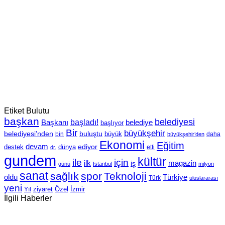
Etiket Bulutu
başkan
belediyesi
Başkanı
başladı!
belediye
başlıyor
Bir
büyükşehir
belediyesi’nden
buluştu
büyük
bin
daha
büyükşehir’den
Ekonomi
Eğitim
devam
ediyor
dünya
destek
etti
dr.
gundem
kültür
için
ile
ilk
magazin
iş
günü
Istanbul
milyon
sanat
sağlık
spor
Teknoloji
oldu
Türkiye
Türk
uluslararası
yeni
Özel
İzmir
Yıl
ziyaret
İlgili Haberler