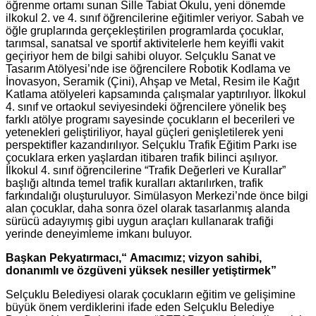
öğrenme ortamı sunan Sille Tabiat Okulu, yeni dönemde
ilkokul 2. ve 4. sınıf öğrencilerine eğitimler veriyor. Sabah ve
öğle gruplarında gerçekleştirilen programlarda çocuklar,
tarımsal, sanatsal ve sportif aktivitelerle hem keyifli vakit
geçiriyor hem de bilgi sahibi oluyor. Selçuklu Sanat ve
Tasarım Atölyesi’nde ise öğrencilere Robotik Kodlama ve
İnovasyon, Seramik (Çini), Ahşap ve Metal, Resim ile Kağıt
Katlama atölyeleri kapsamında çalışmalar yaptırılıyor. İlkokul
4. sınıf ve ortaokul seviyesindeki öğrencilere yönelik beş
farklı atölye programı sayesinde çocukların el becerileri ve
yetenekleri geliştiriliyor, hayal güçleri genişletilerek yeni
perspektifler kazandırılıyor. Selçuklu Trafik Eğitim Parkı ise
çocuklara erken yaşlardan itibaren trafik bilinci aşılıyor.
İlkokul 4. sınıf öğrencilerine “Trafik Değerleri ve Kurallar”
başlığı altında temel trafik kuralları aktarılırken, trafik
farkındalığı oluşturuluyor. Simülasyon Merkezi’nde önce bilgi
alan çocuklar, daha sonra özel olarak tasarlanmış alanda
sürücü adayıymış gibi uygun araçları kullanarak trafiği
yerinde deneyimleme imkanı buluyor.
Başkan Pekyatırmacı,“
Amacımız; vizyon sahibi,
donanımlı ve özgüveni yüksek nesiller yetiştirmek”
Selçuklu Belediyesi olarak çocukların eğitim ve gelişimine
büyük önem verdiklerini ifade eden Selçuklu Belediye