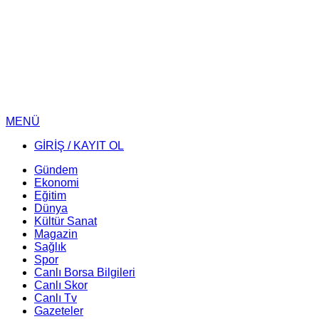
MENÜ
GİRİŞ / KAYIT OL
Gündem
Ekonomi
Eğitim
Dünya
Kültür Sanat
Magazin
Sağlık
Spor
Canlı Borsa Bilgileri
Canlı Skor
Canlı Tv
Gazeteler