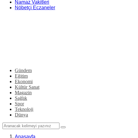
Namaz Vakitleri
Nöbetçi Eczaneler
Gündem
Eğitim
Ekonomi
Kültür Sanat
Magazin
Sağlık
Spor
Teknoloji
Dünya
Anasayfa