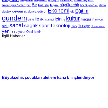
Bir
büyükşehir
belediyesi’nden
buluştu
büyük
bin
daha
büyükşehir’den
Ekonomi
Eğitim
devam
ediyor
dünya
destek
etti
dr.
gundem
kültür
için
ile
ilk
magazin
iş
günü
Istanbul
milyon
sanat
sağlık
spor
Teknoloji
oldu
Türkiye
Türk
uluslararası
yeni
Özel
İzmir
Yıl
ziyaret
İlgili Haberler
Büyükşehir, çocukları afetlere karşı bilinçlendiriyor