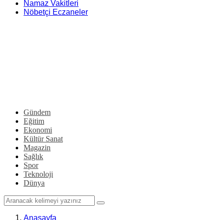
Namaz Vakitleri
Nöbetçi Eczaneler
Gündem
Eğitim
Ekonomi
Kültür Sanat
Magazin
Sağlık
Spor
Teknoloji
Dünya
Anasayfa