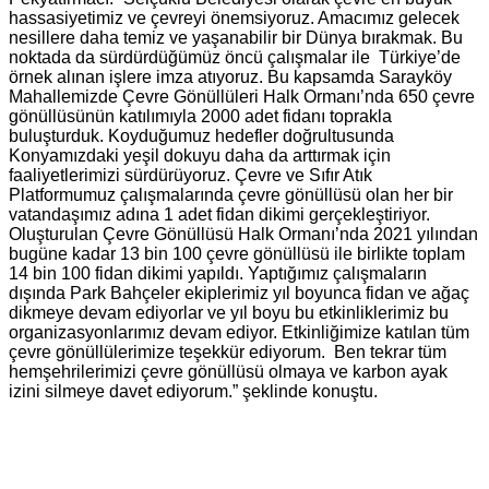
hassasiyetimiz ve çevreyi önemsiyoruz. Amacımız gelecek
nesillere daha temiz ve yaşanabilir bir Dünya bırakmak. Bu
noktada da sürdürdüğümüz öncü çalışmalar ile Türkiye’de
örnek alınan işlere imza atıyoruz. Bu kapsamda Sarayköy
Mahallemizde Çevre Gönüllüleri Halk Ormanı’nda 650 çevre
gönüllüsünün katılımıyla 2000 adet fidanı toprakla
buluşturduk. Koyduğumuz hedefler doğrultusunda
Konyamızdaki yeşil dokuyu daha da arttırmak için
faaliyetlerimizi sürdürüyoruz. Çevre ve Sıfır Atık
Platformumuz çalışmalarında çevre gönüllüsü olan her bir
vatandaşımız adına 1 adet fidan dikimi gerçekleştiriyor.
Oluşturulan Çevre Gönüllüsü Halk Ormanı’nda 2021 yılından
bugüne kadar 13 bin 100 çevre gönüllüsü ile birlikte toplam
14 bin 100 fidan dikimi yapıldı. Yaptığımız çalışmaların
dışında Park Bahçeler ekiplerimiz yıl boyunca fidan ve ağaç
dikmeye devam ediyorlar ve yıl boyu bu etkinliklerimiz bu
organizasyonlarımız devam ediyor. Etkinliğimize katılan tüm
çevre gönüllülerimize teşekkür ediyorum. Ben tekrar tüm
hemşehrilerimizi çevre gönüllüsü olmaya ve karbon ayak
izini silmeye davet ediyorum.” şeklinde konuştu.