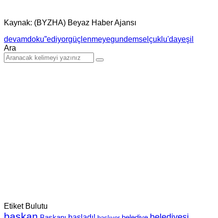
Kaynak: (BYZHA) Beyaz Haber Ajansı
devam
doku”
ediyor
güçlenmeye
gundem
selçuklu'da
yeşil
Ara
Etiket Bulutu
başkan
belediyesi
Başkanı
başladı!
belediye
başlıyor