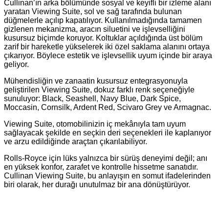
Cullinan’ın arka bölümünde sosyal ve keyifli bir izleme alanı
yaratan Viewing Suite, sol ve sağ tarafında bulunan
düğmelerle açılıp kapatılıyor. Kullanılmadığında tamamen
gizlenen mekanizma, aracın siluetini ve işlevselliğini
kusursuz biçimde koruyor. Koltuklar açıldığında üst bölüm
zarif bir hareketle yükselerek iki özel saklama alanını ortaya
çıkarıyor. Böylece estetik ve işlevsellik uyum içinde bir araya
geliyor.
Mühendisliğin ve zanaatin kusursuz entegrasyonuyla
geliştirilen Viewing Suite, dokuz farklı renk seçeneğiyle
sunuluyor: Black, Seashell, Navy Blue, Dark Spice,
Moccasin, Cornsilk, Ardent Red, Scivaro Grey ve Armagnac.
Viewing Suite, otomobilinizin iç mekânıyla tam uyum
sağlayacak şekilde en seçkin deri seçenekleri ile kaplanıyor
ve arzu edildiğinde araçtan çıkarılabiliyor.
Rolls-Royce için lüks yalnızca bir sürüş deneyimi değil; anı
en yüksek konfor, zarafet ve kontrolle hissetme sanatıdır.
Cullinan Viewing Suite, bu anlayışın en somut ifadelerinden
biri olarak, her durağı unutulmaz bir ana dönüştürüyor.