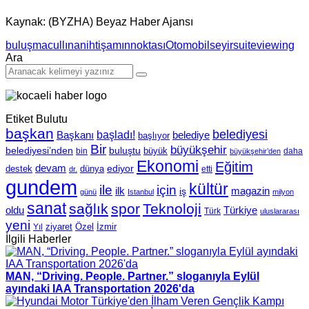
Kaynak: (BYZHA) Beyaz Haber Ajansı
buluşma
cullınan
ihtişamın
noktası
Otomobil
seyir
suite
viewing
Ara
Etiket Bulutu
başkan
belediyesi
Başkanı
başladı!
belediye
başlıyor
Bir
büyükşehir
belediyesi’nden
buluştu
büyük
bin
daha
büyükşehir’den
Ekonomi
Eğitim
devam
ediyor
dünya
destek
etti
dr.
gundem
kültür
için
ile
ilk
magazin
iş
günü
Istanbul
milyon
sanat
sağlık
spor
Teknoloji
oldu
Türkiye
Türk
uluslararası
yeni
Özel
İzmir
Yıl
ziyaret
İlgili Haberler
MAN, “Driving. People. Partner.” sloganıyla Eylül
ayındaki IAA Transportation 2026'da