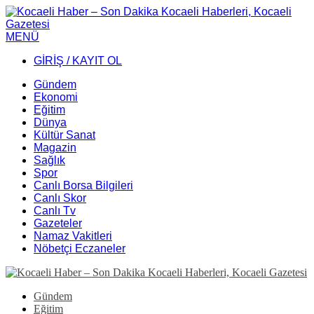
MENÜ
GİRİŞ / KAYIT OL
Gündem
Ekonomi
Eğitim
Dünya
Kültür Sanat
Magazin
Sağlık
Spor
Canlı Borsa Bilgileri
Canlı Skor
Canlı Tv
Gazeteler
Namaz Vakitleri
Nöbetçi Eczaneler
Gündem
Eğitim