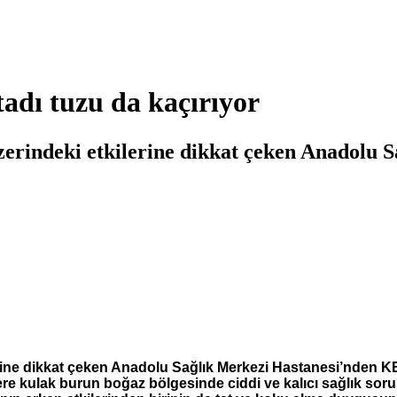
tadı tuzu da kaçırıyor
üzerindeki etkilerine dikkat çeken Anadolu
lerine dikkat çeken Anadolu Sağlık Merkezi Hastanesi’nden
ere kulak burun boğaz bölgesinde ciddi ve kalıcı sağlık sorunl