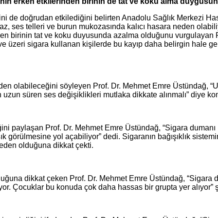
ranın erken etkilerinden birinin de tat ve koku alma duygus
emini de doğrudan etkilediğini belirten Anadolu Sağlık Merkez
z, ses telleri ve burun mukozasında kalıcı hasara neden olabiliy
erinden birinin tat ve koku duyusunda azalma olduğunu vurgulay
ve üzeri sigara kullanan kişilerde bu kayıp daha belirgin hale ge
en olabileceğini söyleyen Prof. Dr. Mehmet Emre Üstündağ, “Uzun
dan uzun süren ses değişiklikleri mutlaka dikkate alınmalı” diye k
ediğini paylaşan Prof. Dr. Mehmet Emre Üstündağ, “Sigara duma
 sık görülmesine yol açabiliyor” dedi. Sigaranın bağışıklık sistemi
eden olduğuna dikkat çekti.
li olduğuna dikkat çeken Prof. Dr. Mehmet Emre Üstündağ, “Sigara
üyor. Çocuklar bu konuda çok daha hassas bir grupta yer alıyor” 