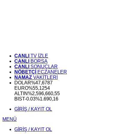
CANLI
TV İZLE
CANLI
BORSA
CANLI
SONUÇLAR
NÖBETÇİ
ECZANELER
NAMAZ
VAKİTLERİ
DOLAR
%
47,6787
EURO
%
55,1254
ALTIN
%2,59
6,660,55
BIST
-0.03%
1.690,16
GİRİŞ / KAYIT OL
MENÜ
GİRİŞ / KAYIT OL