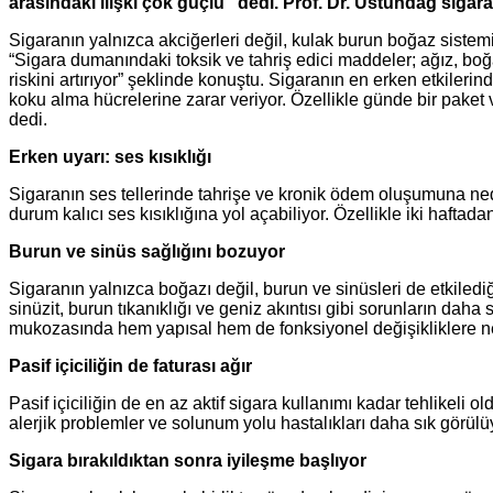
arasındaki ilişki çok güçlü” dedi. Prof. Dr. Üstündağ siga
Sigaranın yalnızca akciğerleri değil, kulak burun boğaz sist
“Sigara dumanındaki toksik ve tahriş edici maddeler; ağız, boğa
riskini artırıyor” şeklinde konuştu. Sigaranın en erken etkil
koku alma hücrelerine zarar veriyor. Özellikle günde bir paket 
dedi.
Erken uyarı: ses kısıklığı
Sigaranın ses tellerinde tahrişe ve kronik ödem oluşumuna ned
durum kalıcı ses kısıklığına yol açabiliyor. Özellikle iki hafta
Burun ve sinüs sağlığını bozuyor
Sigaranın yalnızca boğazı değil, burun ve sinüsleri de etkil
sinüzit, burun tıkanıklığı ve geniz akıntısı gibi sorunların daha
mukozasında hem yapısal hem de fonksiyonel değişikliklere n
Pasif içiciliğin de faturası ağır
Pasif içiciliğin de en az aktif sigara kullanımı kadar tehlike
alerjik problemler ve solunum yolu hastalıkları daha sık görül
Sigara bırakıldıktan sonra iyileşme başlıyor