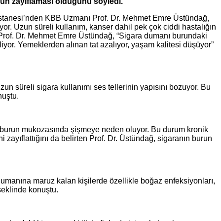
unun zayıflaması olduğunu söyledi.
i Hastanesi’nden KBB Uzmanı Prof. Dr. Mehmet Emre Üstündağ,
or. Uzun süreli kullanım, kanser dahil pek çok ciddi hastalığın
an Prof. Dr. Mehmet Emre Üstündağ, “Sigara dumanı burundaki
liyor. Yemeklerden alınan tat azalıyor, yaşam kalitesi düşüyor”
 süreli sigara kullanımı ses tellerinin yapısını bozuyor. Bu
onuştu.
nı burun mukozasında şişmeye neden oluyor. Bu durum kronik
ni zayıflattığını da belirten Prof. Dr. Üstündağ, sigaranın burun
 dumanına maruz kalan kişilerde özellikle boğaz enfeksiyonları,
şeklinde konuştu.