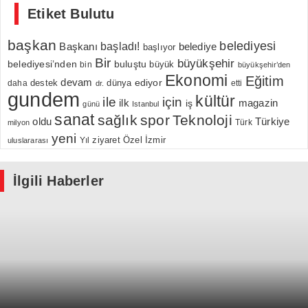
Etiket Bulutu
başkan
belediyesi
Başkanı
başladı!
belediye
başlıyor
Bir
büyükşehir
belediyesi’nden
buluştu
büyük
bin
büyükşehir’den
Ekonomi
Eğitim
devam
ediyor
dünya
daha
destek
etti
dr.
gundem
kültür
için
ile
ilk
magazin
iş
günü
Istanbul
sanat
sağlık
spor
Teknoloji
oldu
Türkiye
milyon
Türk
yeni
Özel
İzmir
Yıl
ziyaret
uluslararası
İlgili Haberler