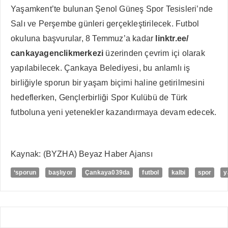
Yaşamkent’te bulunan Şenol Güneş Spor Tesisleri’nde
Salı ve Perşembe günleri gerçekleştirilecek. Futbol
okuluna başvurular, 8 Temmuz’a kadar
linktr.ee/
cankayagenclikmerkezi
üzerinden çevrim içi olarak
yapılabilecek. Çankaya Belediyesi, bu anlamlı iş
birliğiyle sporun bir yaşam biçimi haline getirilmesini
hedeflerken, Gençlerbirliği Spor Kulübü de Türk
futboluna yeni yetenekler kazandırmaya devam edecek.
Kaynak: (BYZHA) Beyaz Haber Ajansı
‘sporun
başlıyor
Çankaya039da
futbol
kalbi
spor
y