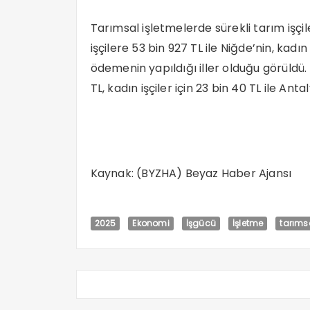
Tarımsal işletmelerde sürekli tarım işçi
işçilere 53 bin 927 TL ile Niğde’nin, kadın
ödemenin yapıldığı iller olduğu görüldü. E
TL, kadın işçiler için 23 bin 40 TL ile Anta
Kaynak: (BYZHA) Beyaz Haber Ajansı
2025
Ekonomi
İşgücü
İşletme
tarıms