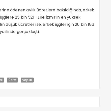
lerine ödenen aylık ücretlere bakıldığında, erkek
 işçilere 25 bin 521 TL ile İzmir’in en yüksek
n düşük ücretler ise, erkek işçiler için 26 bin 186
lya ilinde gerçekleşti.
al
Ücret
yapısı,