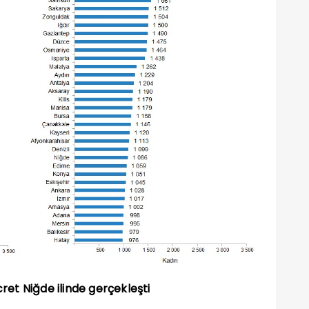
cret Niğde ilinde gerçekleşti