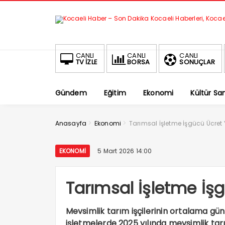
CANLI
CANLI
CANLI
TV İZLE
BORSA
SONUÇLAR
Gündem
Eğitim
Ekonomi
Kültür Sa
>
>
Anasayfa
Ekonomi
Tarımsal İşletme İşgücü Ücret 
EKONOMI
5 Mart 2026 14:00
Tarımsal İşletme İşg
Mevsimlik tarım işçilerinin ortalama gün
işletmelerde 2025 yılında mevsimlik tarım