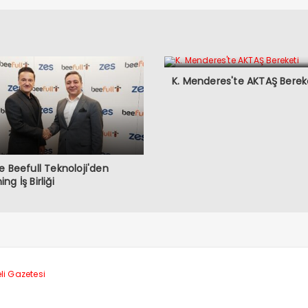
K. Menderes'te AKTAŞ Berek
e Beefull Teknoloji'den
ng İş Birliği