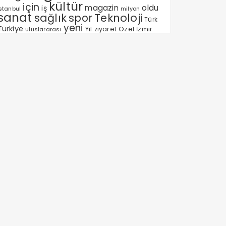
kültür
için
magazin
oldu
iş
milyon
Istanbul
sanat
sağlık
spor
Teknoloji
Türk
yeni
Türkiye
Özel
Yıl
ziyaret
İzmir
uluslararası