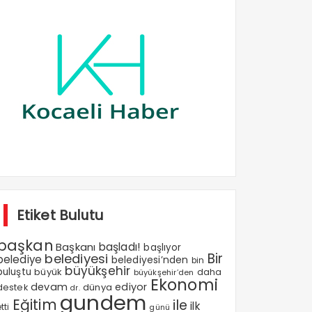
Etiket Bulutu
başkan
Başkanı
başladı!
başlıyor
Bir
belediyesi
belediye
belediyesi’nden
bin
büyükşehir
buluştu
büyük
daha
büyükşehir’den
Ekonomi
devam
ediyor
dünya
destek
dr.
gundem
Eğitim
ile
ilk
tti
günü