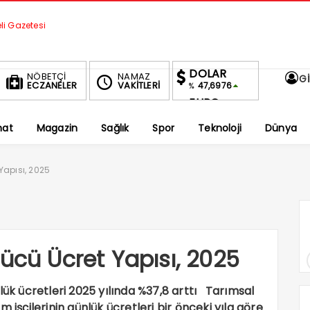
DOLAR
NÖBETÇİ
NAMAZ
Gİ
ECZANELER
VAKİTLERİ
47,6976
%
EURO
55,0399
%
nat
Magazin
Sağlık
Spor
Teknoloji
Dünya
ALTIN
6,618,44
%1,94
BIST
Yapısı, 2025
1.688,50
-0.13%
ücü Ücret Yapısı, 2025
lük ücretleri 2025 yılında %37,8 arttı Tarımsal
 işçilerinin günlük ücretleri bir önceki yıla göre