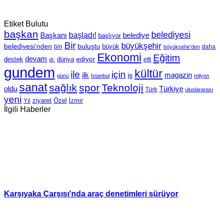
Etiket Bulutu
başkan
belediyesi
Başkanı
başladı!
belediye
başlıyor
Bir
büyükşehir
belediyesi’nden
buluştu
büyük
bin
daha
büyükşehir’den
Ekonomi
Eğitim
devam
ediyor
dünya
destek
etti
dr.
gundem
kültür
için
ile
ilk
magazin
iş
günü
Istanbul
milyon
sanat
sağlık
spor
Teknoloji
oldu
Türkiye
Türk
uluslararası
yeni
Özel
İzmir
Yıl
ziyaret
İlgili Haberler
Karşıyaka Çarşısı'nda araç denetimleri sürüyor