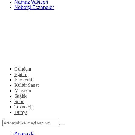
Namaz Vakitleri
Nöbetçi Eczaneler
Gündem
Eğitim
Ekonomi
Kültür Sanat
Magazin
Sağlık
Spor
Teknoloji
Dünya
Anasayfa