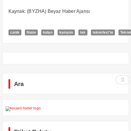
Kaynak: (BYZHA) Beyaz Haber Ajansı
canik
finale
kalan
kampüs
tek
teknofest’te
Teknol
Ara