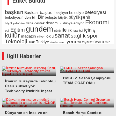
Etiket Bulutu
başkan
belediyesi
Başkanı
başladı!
belediye
başlıyor
Bir
büyükşehir
belediyesi’nden
buluştu
büyük
bin
Ekonomi
devam
ediyor
dünya
daha
destek
büyükşehir’den
dr.
gundem
Eğitim
için
ile
ilk
iş
etti
günü
Istanbul
kültür
sanat
sağlık
spor
magazin
oldu
milyon
Teknoloji
yeni
Türkiye
Özel
İzmir
Yıl
ziyaret
Türk
uluslararası
İlgili Haberler
PMCC 2. Sezon Şampiyonu
İzmir'in Kuzeyinde Teknoloji
TEAM GOAT Oldu
Üssü Yükseliyor:
Technocity İzmir'de İnşaat
Süreci Başladı
Dünyanın en ince ve en
Bosch Home Comfort