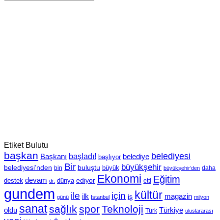
Etiket Bulutu
başkan
belediyesi
Başkanı
başladı!
belediye
başlıyor
Bir
büyükşehir
belediyesi’nden
buluştu
büyük
bin
daha
büyükşehir’den
Ekonomi
Eğitim
devam
ediyor
dünya
destek
etti
dr.
gundem
kültür
için
ile
ilk
magazin
iş
günü
Istanbul
milyon
sanat
sağlık
spor
Teknoloji
oldu
Türkiye
Türk
uluslararası