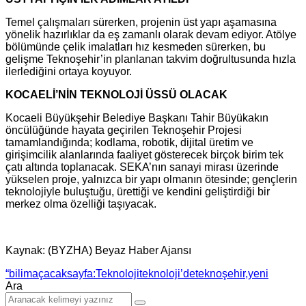
Temel çalışmaları sürerken, projenin üst yapı aşamasına
yönelik hazırlıklar da eş zamanlı olarak devam ediyor. Atölye
bölümünde çelik imalatları hız kesmeden sürerken, bu
gelişme Teknoşehir’in planlanan takvim doğrultusunda hızla
ilerlediğini ortaya koyuyor.
KOCAELİ’NİN TEKNOLOJİ ÜSSÜ OLACAK
Kocaeli Büyükşehir Belediye Başkanı Tahir Büyükakın
öncülüğünde hayata geçirilen Teknoşehir Projesi
tamamlandığında; kodlama, robotik, dijital üretim ve
girişimcilik alanlarında faaliyet gösterecek birçok birim tek
çatı altında toplanacak. SEKA’nın sanayi mirası üzerinde
yükselen proje, yalnızca bir yapı olmanın ötesinde; gençlerin
teknolojiyle buluştuğu, ürettiği ve kendini geliştirdiği bir
merkez olma özelliği taşıyacak.
Kaynak: (BYZHA) Beyaz Haber Ajansı
“bilim
açacak
sayfa:
Teknoloji
teknoloji’de
teknoşehir,
yeni
Ara