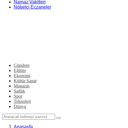
Namaz Vakitleri
Nöbetçi Eczaneler
Gündem
Eğitim
Ekonomi
Kültür Sanat
Magazin
Sağlık
Spor
Teknoloji
Dünya
Anasayfa