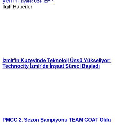
yeni
Özel
İzmir
Yıl
ziyaret
İlgili Haberler
İzmir'in Kuzeyinde Teknoloji Üssü Yükseliyor:
Technocity İzmir'de İnşaat Süreci Başladı
PMCC 2. Sezon Şampiyonu TEAM GOAT Oldu