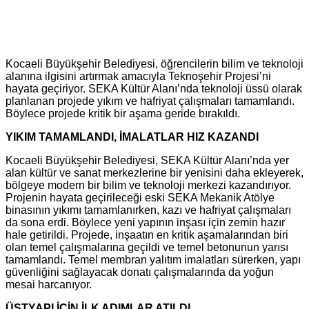
Kocaeli Büyükşehir Belediyesi, öğrencilerin bilim ve teknoloji
alanına ilgisini artırmak amacıyla Teknoşehir Projesi’ni
hayata geçiriyor. SEKA Kültür Alanı’nda teknoloji üssü olarak
planlanan projede yıkım ve hafriyat çalışmaları tamamlandı.
Böylece projede kritik bir aşama geride bırakıldı.
YIKIM TAMAMLANDI, İMALATLAR HIZ KAZANDI
Kocaeli Büyükşehir Belediyesi, SEKA Kültür Alanı’nda yer
alan kültür ve sanat merkezlerine bir yenisini daha ekleyerek,
bölgeye modern bir bilim ve teknoloji merkezi kazandırıyor.
Projenin hayata geçirileceği eski SEKA Mekanik Atölye
binasının yıkımı tamamlanırken, kazı ve hafriyat çalışmaları
da sona erdi. Böylece yeni yapının inşası için zemin hazır
hale getirildi. Projede, inşaatın en kritik aşamalarından biri
olan temel çalışmalarına geçildi ve temel betonunun yarısı
tamamlandı. Temel membran yalıtım imalatları sürerken, yapı
güvenliğini sağlayacak donatı çalışmalarında da yoğun
mesai harcanıyor.
ÜSTYAPI İÇİN İLK ADIMLAR ATILDI