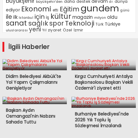
büyükşehir
devam
dünya
daha
destek
büyükşehir’den
dr.
gundem
Ekonomi
Eğitim
ediyor
etti
günü
kültür
ile
için
ilk
magazin
oldu
iş
milyon
Istanbul
sanat
sağlık
spor
Teknoloji
Türkiye
Türk
yeni
Özel
Yıl
ziyaret
İzmir
uluslararası
İlgili Haberler
Didim Belediyesi Akbük'te
Kırgız Cumhuriyeti Antalya
Yol Yapım Çalışmalarını
Başkonsolosu Başkan Vekili
Genişletiyor
Özdemir'i ziyaret etti
Başkan Aydın
Burhaniye Belediyesi'nde
Osmangazi'nin Nabzını
2026 Yılı Toplu İş
Sahada Tuttu
Sözleşmesi İmzalandı