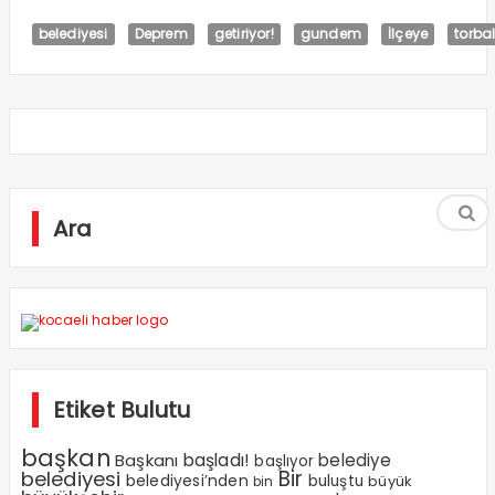
belediyesi
Deprem
getiriyor!
gundem
İlçeye
torbal
Ara
Etiket Bulutu
başkan
Başkanı
başladı!
belediye
başlıyor
Bir
belediyesi
belediyesi’nden
buluştu
büyük
bin