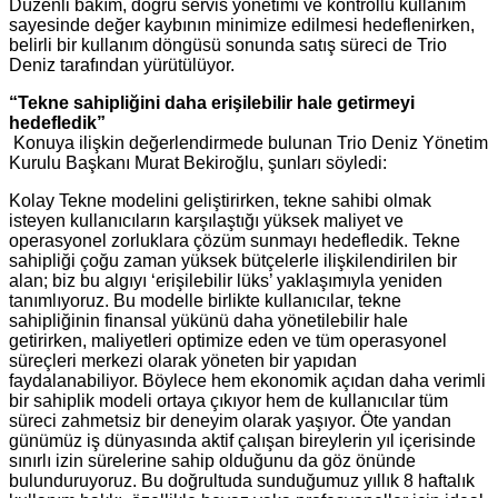
Düzenli bakım, doğru servis yönetimi ve kontrollü kullanım
sayesinde değer kaybının minimize edilmesi hedeflenirken,
belirli bir kullanım döngüsü sonunda satış süreci de Trio
Deniz tarafından yürütülüyor.
“Tekne sahipliğini daha erişilebilir hale getirmeyi
hedefledik”
Konuya ilişkin değerlendirmede bulunan Trio Deniz Yönetim
Kurulu Başkanı Murat Bekiroğlu, şunları söyledi:
Kolay Tekne modelini geliştirirken, tekne sahibi olmak
isteyen kullanıcıların karşılaştığı yüksek maliyet ve
operasyonel zorluklara çözüm sunmayı hedefledik. Tekne
sahipliği çoğu zaman yüksek bütçelerle ilişkilendirilen bir
alan; biz bu algıyı ‘erişilebilir lüks’ yaklaşımıyla yeniden
tanımlıyoruz. Bu modelle birlikte kullanıcılar, tekne
sahipliğinin finansal yükünü daha yönetilebilir hale
getirirken, maliyetleri optimize eden ve tüm operasyonel
süreçleri merkezi olarak yöneten bir yapıdan
faydalanabiliyor. Böylece hem ekonomik açıdan daha verimli
bir sahiplik modeli ortaya çıkıyor hem de kullanıcılar tüm
süreci zahmetsiz bir deneyim olarak yaşıyor. Öte yandan
günümüz iş dünyasında aktif çalışan bireylerin yıl içerisinde
sınırlı izin sürelerine sahip olduğunu da göz önünde
bulunduruyoruz. Bu doğrultuda sunduğumuz yıllık 8 haftalık