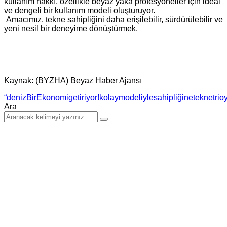
kullanım hakkı, özellikle beyaz yaka profesyoneller için ideal
ve dengeli bir kullanım modeli oluşturuyor.
Amacımız, tekne sahipliğini daha erişilebilir, sürdürülebilir ve
yeni nesil bir deneyime dönüştürmek.
Kaynak: (BYZHA) Beyaz Haber Ajansı
“deniz
Bir
Ekonomi
getiriyor!
kolay
modeliyle
sahipliğine
tekne
trio
Ara