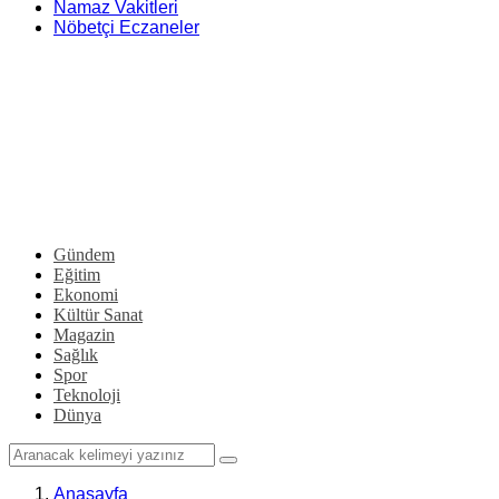
Namaz Vakitleri
Nöbetçi Eczaneler
Gündem
Eğitim
Ekonomi
Kültür Sanat
Magazin
Sağlık
Spor
Teknoloji
Dünya
Anasayfa