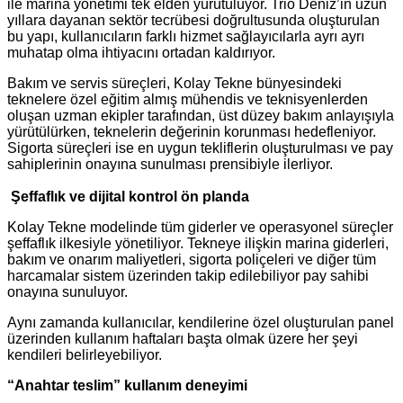
ile marina yönetimi tek elden yürütülüyor. Trio Deniz’in uzun
yıllara dayanan sektör tecrübesi doğrultusunda oluşturulan
bu yapı, kullanıcıların farklı hizmet sağlayıcılarla ayrı ayrı
muhatap olma ihtiyacını ortadan kaldırıyor.
Bakım ve servis süreçleri, Kolay Tekne bünyesindeki
teknelere özel eğitim almış mühendis ve teknisyenlerden
oluşan uzman ekipler tarafından, üst düzey bakım anlayışıyla
yürütülürken, teknelerin değerinin korunması hedefleniyor.
Sigorta süreçleri ise en uygun tekliflerin oluşturulması ve pay
sahiplerinin onayına sunulması prensibiyle ilerliyor.
Şeffaflık ve dijital kontrol ön planda
Kolay Tekne modelinde tüm giderler ve operasyonel süreçler
şeffaflık ilkesiyle yönetiliyor. Tekneye ilişkin marina giderleri,
bakım ve onarım maliyetleri, sigorta poliçeleri ve diğer tüm
harcamalar sistem üzerinden takip edilebiliyor pay sahibi
onayına sunuluyor.
Aynı zamanda kullanıcılar, kendilerine özel oluşturulan panel
üzerinden kullanım haftaları başta olmak üzere her şeyi
kendileri belirleyebiliyor.
“Anahtar teslim” kullanım deneyimi