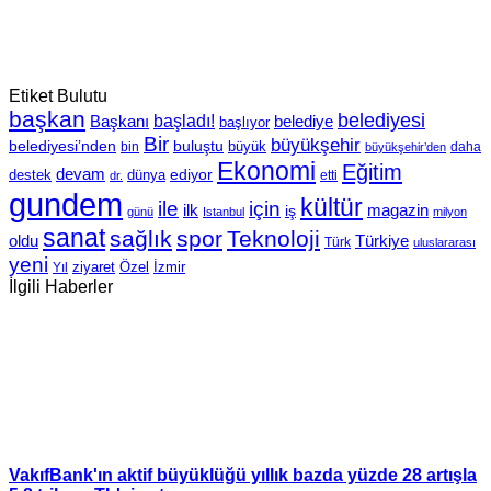
Etiket Bulutu
başkan
belediyesi
Başkanı
başladı!
belediye
başlıyor
Bir
büyükşehir
belediyesi’nden
buluştu
büyük
bin
daha
büyükşehir’den
Ekonomi
Eğitim
devam
ediyor
dünya
destek
etti
dr.
gundem
kültür
için
ile
ilk
magazin
iş
günü
Istanbul
milyon
sanat
sağlık
spor
Teknoloji
oldu
Türkiye
Türk
uluslararası
yeni
Özel
İzmir
Yıl
ziyaret
İlgili Haberler
VakıfBank'ın aktif büyüklüğü yıllık bazda yüzde 28 artışla