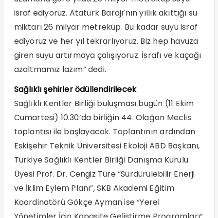
israf ediyoruz. Atatürk Barajı’nın yıllık akıttığı su
miktarı 26 milyar metreküp. Bu kadar suyu israf
ediyoruz ve her yıl tekrarlıyoruz. Biz hep havuza
giren suyu artırmaya çalışıyoruz. İsrafı ve kaçağı
azaltmamız lazım” dedi.
Sağlıklı şehirler ödüllendirilecek
Sağlıklı Kentler Birliği buluşması bugün (11 Ekim
Cumartesi) 10.30’da birliğin 44. Olağan Meclis
toplantısı ile başlayacak. Toplantının ardından
Eskişehir Teknik Üniversitesi Ekoloji ABD Başkanı,
Türkiye Sağlıklı Kentler Birliği Danışma Kurulu
Üyesi Prof. Dr. Cengiz Türe “Sürdürülebilir Enerji
ve İklim Eylem Planı”, SKB Akademi Eğitim
Koordinatörü Gökçe Ayman ise “Yerel
Yönetimler İçin Kapasite Geliştirme Programları”