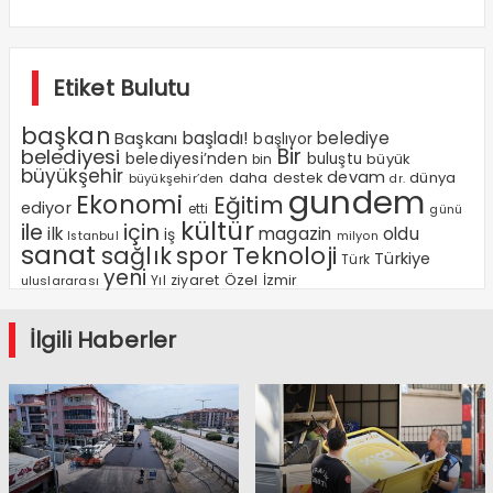
Etiket Bulutu
başkan
Başkanı
başladı!
belediye
başlıyor
Bir
belediyesi
belediyesi’nden
buluştu
büyük
bin
büyükşehir
devam
dünya
daha
destek
büyükşehir’den
dr.
gundem
Ekonomi
Eğitim
ediyor
etti
günü
kültür
ile
için
ilk
magazin
oldu
iş
milyon
Istanbul
sanat
sağlık
spor
Teknoloji
Türkiye
Türk
yeni
Özel
Yıl
ziyaret
İzmir
uluslararası
İlgili Haberler