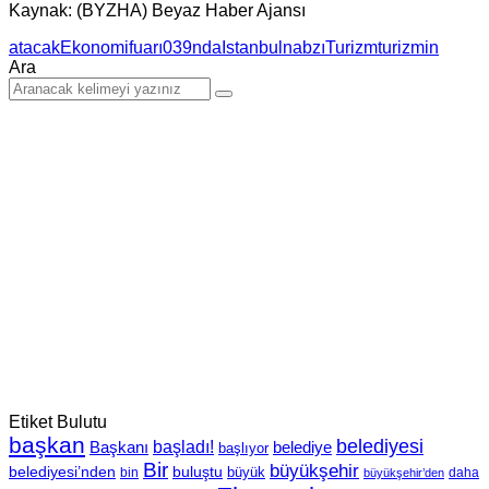
Kaynak: (BYZHA) Beyaz Haber Ajansı
atacak
Ekonomi
fuarı039nda
Istanbul
nabzı
Turizm
turizmin
Ara
Etiket Bulutu
başkan
belediyesi
Başkanı
başladı!
belediye
başlıyor
Bir
büyükşehir
belediyesi’nden
buluştu
büyük
bin
daha
büyükşehir’den