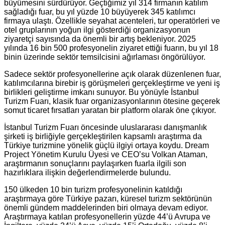
büyümesini sürdürüyor. Geçtiğimiz yıl 314 firmanın katılım
sağladığı fuar, bu yıl yüzde 10 büyüyerek 345 katılımcı
firmaya ulaştı. Özellikle seyahat acenteleri, tur operatörleri ve
otel gruplarının yoğun ilgi gösterdiği organizasyonun
ziyaretçi sayısında da önemli bir artış bekleniyor. 2025
yılında 16 bin 500 profesyonelin ziyaret ettiği fuarın, bu yıl 18
binin üzerinde sektör temsilcisini ağırlaması öngörülüyor.
Sadece sektör profesyonellerine açık olarak düzenlenen fuar,
katılımcılarına birebir iş görüşmeleri gerçekleştirme ve yeni iş
birlikleri geliştirme imkanı sunuyor. Bu yönüyle İstanbul
Turizm Fuarı, klasik fuar organizasyonlarının ötesine geçerek
somut ticaret fırsatları yaratan bir platform olarak öne çıkıyor.
İstanbul Turizm Fuarı öncesinde uluslararası danışmanlık
şirketi iş birliğiyle gerçekleştirilen kapsamlı araştırma da
Türkiye turizmine yönelik güçlü ilgiyi ortaya koydu. Dream
Project Yönetim Kurulu Üyesi ve CEO’su Volkan Ataman,
araştırmanın sonuçlarını paylaşırken fuarla ilgili son
hazırlıklara ilişkin değerlendirmelerde bulundu.
150 ülkeden 10 bin turizm profesyonelinin katıldığı
araştırmaya göre Türkiye pazarı, küresel turizm sektörünün
önemli gündem maddelerinden biri olmaya devam ediyor.
Araştırmaya katılan profesyonellerin yüzde 44’ü Avrupa ve