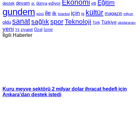
Ekonomi
Eğitim
devam
ediyor
dünya
destek
etti
dr.
gundem
kültür
için
ile
ilk
magazin
iş
günü
Istanbul
milyon
sanat
sağlık
spor
Teknoloji
oldu
Türkiye
Türk
uluslararası
yeni
Özel
İzmir
Yıl
ziyaret
İlgili Haberler
Kuru meyve sektörü 2 milyar dolar ihracat hedefi için
Ankara'dan destek istedi