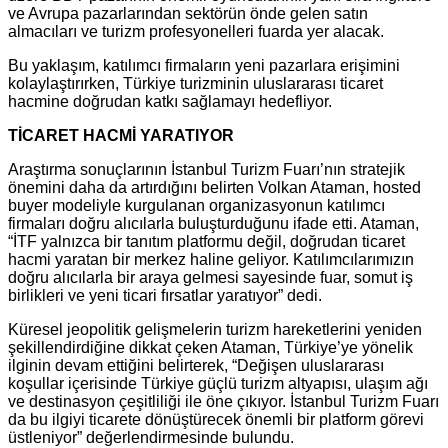
ve Avrupa pazarlarından sektörün önde gelen satın
almacıları ve turizm profesyonelleri fuarda yer alacak.
Bu yaklaşım, katılımcı firmaların yeni pazarlara erişimini
kolaylaştırırken, Türkiye turizminin uluslararası ticaret
hacmine doğrudan katkı sağlamayı hedefliyor.
TİCARET HACMİ YARATIYOR
Araştırma sonuçlarının İstanbul Turizm Fuarı’nın stratejik
önemini daha da artırdığını belirten Volkan Ataman, hosted
buyer modeliyle kurgulanan organizasyonun katılımcı
firmaları doğru alıcılarla buluşturduğunu ifade etti. Ataman,
“İTF yalnızca bir tanıtım platformu değil, doğrudan ticaret
hacmi yaratan bir merkez haline geliyor. Katılımcılarımızın
doğru alıcılarla bir araya gelmesi sayesinde fuar, somut iş
birlikleri ve yeni ticari fırsatlar yaratıyor” dedi.
Küresel jeopolitik gelişmelerin turizm hareketlerini yeniden
şekillendirdiğine dikkat çeken Ataman, Türkiye’ye yönelik
ilginin devam ettiğini belirterek, “Değişen uluslararası
koşullar içerisinde Türkiye güçlü turizm altyapısı, ulaşım ağı
ve destinasyon çeşitliliği ile öne çıkıyor. İstanbul Turizm Fuarı
da bu ilgiyi ticarete dönüştürecek önemli bir platform görevi
üstleniyor” değerlendirmesinde bulundu.