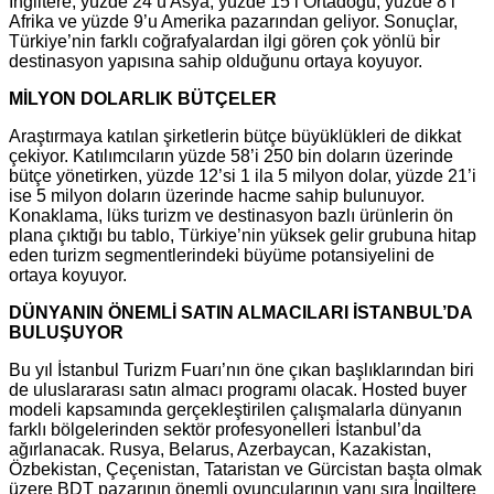
İngiltere, yüzde 24’ü Asya, yüzde 15’i Ortadoğu, yüzde 8’i
Afrika ve yüzde 9’u Amerika pazarından geliyor. Sonuçlar,
Türkiye’nin farklı coğrafyalardan ilgi gören çok yönlü bir
destinasyon yapısına sahip olduğunu ortaya koyuyor.
MİLYON DOLARLIK BÜTÇELER
Araştırmaya katılan şirketlerin bütçe büyüklükleri de dikkat
çekiyor. Katılımcıların yüzde 58’i 250 bin doların üzerinde
bütçe yönetirken, yüzde 12’si 1 ila 5 milyon dolar, yüzde 21’i
ise 5 milyon doların üzerinde hacme sahip bulunuyor.
Konaklama, lüks turizm ve destinasyon bazlı ürünlerin ön
plana çıktığı bu tablo, Türkiye’nin yüksek gelir grubuna hitap
eden turizm segmentlerindeki büyüme potansiyelini de
ortaya koyuyor.
DÜNYANIN ÖNEMLİ SATIN ALMACILARI İSTANBUL’DA
BULUŞUYOR
Bu yıl İstanbul Turizm Fuarı’nın öne çıkan başlıklarından biri
de uluslararası satın almacı programı olacak. Hosted buyer
modeli kapsamında gerçekleştirilen çalışmalarla dünyanın
farklı bölgelerinden sektör profesyonelleri İstanbul’da
ağırlanacak. Rusya, Belarus, Azerbaycan, Kazakistan,
Özbekistan, Çeçenistan, Tataristan ve Gürcistan başta olmak
üzere BDT pazarının önemli oyuncularının yanı sıra İngiltere