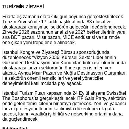
TURİZMİN ZİRVESİ
Fuarla eş zamanlı olarak iki gün boyunca gerçekleştirilecek
Turizm Zirvesi’nde 17 farklı başlık altında 83 ulusal ve
uluslararası konuşmacı sektörün geleceğini değerlendirecek.
Zirvede 2026 sezonunun analizi ve 2027 beklentilerinin yanı
sıra BDT pazarı, Mısır pazarı, MICE endüstrisi ve turizmde
öne çıkan yeni trendler ele alınacak.
İstanbul Kongre ve Ziyaretçi Bürosu sponsorluğunda
düzenlenecek “Vizyon 2036: Küresel Sektör Liderlerinin
Gözünden Destinasyonların Konumlandırılması” oturumunda
uluslararası turizm sektörünün önde gelen isimleri yer
alacak. Ayrıca Mısır Pazarı ve Muğla Destinasyon Oturumları
ile sektörün önemli temsilcileri ve yerel yöneticiler
deneyimlerini katılımcılarla paylaşacak.
İstanbul Turizm Fuarı kapsamında 24 Eylül akşamı Swissôtel
The Bosphorus’ta gerçekleştirilecek İTF Gala Party, sektörün
önde gelen temsilcilerini bir araya getirecek. Yerli ve yabancı
turizm profesyonellerinin katılımıyla düzenlenecek gala
gecesi, fuarın yarattığı iş birliği ve networking ortamını daha
da güçlendirecek.
Editöre Not: