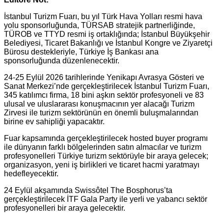
İstanbul Turizm Fuarı, bu yıl Türk Hava Yolları resmi hava
yolu sponsorluğunda, TÜRSAB stratejik partnerliğinde,
TÜROB ve TTYD resmi iş ortaklığında; İstanbul Büyükşehir
Belediyesi, Ticaret Bakanlığı ve İstanbul Kongre ve Ziyaretçi
Bürosu destekleriyle, Türkiye İş Bankası ana
sponsorluğunda düzenlenecektir.
24-25 Eylül 2026 tarihlerinde Yenikapı Avrasya Gösteri ve
Sanat Merkezi’nde gerçekleştirilecek İstanbul Turizm Fuarı,
345 katılımcı firma, 18 bini aşkın sektör profesyoneli ve 83
ulusal ve uluslararası konuşmacının yer alacağı Turizm
Zirvesi ile turizm sektörünün en önemli buluşmalarından
birine ev sahipliği yapacaktır.
Fuar kapsamında gerçekleştirilecek hosted buyer programı
ile dünyanın farklı bölgelerinden satın almacılar ve turizm
profesyonelleri Türkiye turizm sektörüyle bir araya gelecek;
organizasyon, yeni iş birlikleri ve ticaret hacmi yaratmayı
hedefleyecektir.
24 Eylül akşamında Swissôtel The Bosphorus’ta
gerçekleştirilecek İTF Gala Party ile yerli ve yabancı sektör
profesyonelleri bir araya gelecektir.