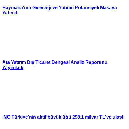
Haymana'nın Geleceği ve Yatırım Potansiyeli Masaya
Yatırıldı
Ata Yatırım Dış Ticaret Dengesi Analiz Raporunu
Yayımladı
ING Türkiye'nin aktif büyüklüğü 298.1 milyar TL'ye ulaştı