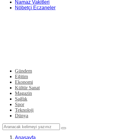
Namaz Vakitleri
Nöbetçi Eczaneler
Gündem
Eğitim
Ekonomi
Kültür Sanat
Magazin
Sağlık
Spor
Teknoloji
Dünya
Anasayfa