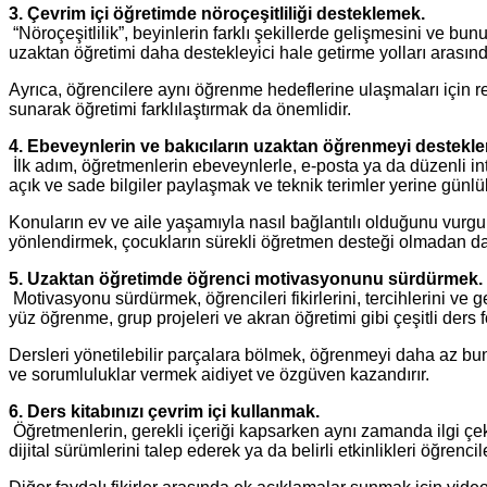
3. Çevrim içi öğretimde nöroçeşitliliği desteklemek.
“Nöroçeşitlilik”, beyinlerin farklı şekillerde gelişmesini ve bu
uzaktan öğretimi daha destekleyici hale getirme yolları arasın
Ayrıca, öğrencilere aynı öğrenme hedeflerine ulaşmaları için re
sunarak öğretimi farklılaştırmak da önemlidir.
4. Ebeveynlerin ve bakıcıların uzaktan öğrenmeyi destekl
İlk adım, öğretmenlerin ebeveynlerle, e-posta ya da düzenli int
açık ve sade bilgiler paylaşmak ve teknik terimler yerine günlük 
Konuların ev ve aile yaşamıyla nasıl bağlantılı olduğunu vurgul
yönlendirmek, çocukların sürekli öğretmen desteği olmadan da
5. Uzaktan öğretimde öğrenci motivasyonunu sürdürmek.
Motivasyonu sürdürmek, öğrencileri fikirlerini, tercihlerini ve 
yüz öğrenme, grup projeleri ve akran öğretimi gibi çeşitli ders f
Dersleri yönetilebilir parçalara bölmek, öğrenmeyi daha az bunal
ve sorumluluklar vermek aidiyet ve özgüven kazandırır.
6. Ders kitabınızı çevrim içi kullanmak.
Öğretmenlerin, gerekli içeriği kapsarken aynı zamanda ilgi çekic
dijital sürümlerini talep ederek ya da belirli etkinlikleri öğrenc