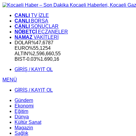
CANLI
TV İZLE
CANLI
BORSA
CANLI
SONUÇLAR
NÖBETÇİ
ECZANELER
NAMAZ
VAKİTLERİ
DOLAR
%
47,6787
EURO
%
55,1254
ALTIN
%2,59
6,660,55
BIST
-0.03%
1.690,16
GİRİŞ / KAYIT OL
MENÜ
GİRİŞ / KAYIT OL
Gündem
Ekonomi
Eğitim
Dünya
Kültür Sanat
Magazin
Sağlık