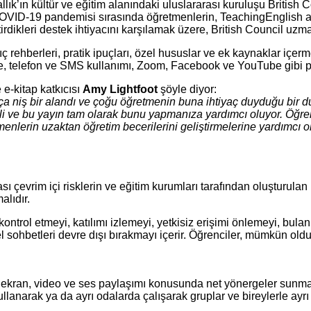
ık’ın kültür ve eğitim alanındaki uluslararası kuruluşu British C
COVID-19 pandemisi sırasında öğretmenlerin, TeachingEnglish adı
irdikleri destek ihtiyacını karşılamak üzere, British Council uzman
 rehberleri, pratik ipuçları, özel hususlar ve ek kaynaklar içerme
, telefon ve SMS kullanımı, Zoom, Facebook ve YouTube gibi plat
 e-kitap katkıcısı
Amy Lightfoot
şöyle diyor:
ça niş bir alandı ve çoğu öğretmenin buna ihtiyaç duyduğu bir 
mli ve bu yayın tam olarak bunu yapmanıza yardımcı oluyor. Öğr
enlerin uzaktan öğretim becerilerini geliştirmelerine yardımcı ola
ı çevrim içi risklerin ve eğitim kurumları tarafından oluşturulan
alıdır.
 kontrol etmeyi, katılımı izlemeyi, yetkisiz erişimi önlemeyi, bu
zel sohbetleri devre dışı bırakmayı içerir. Öğrenciler, mümkün o
i; ekran, video ve ses paylaşımı konusunda net yönergeler sunmay
lanarak ya da ayrı odalarda çalışarak gruplar ve bireylerle ayrı a