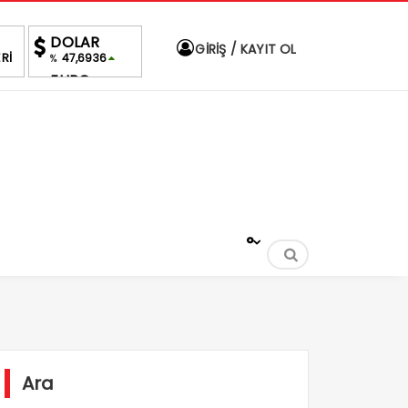
DOLAR
GİRİŞ / KAYIT OL
Rİ
47,6936
%
EURO
55,1669
%
ALTIN
6,640,37
%2,28
BIST
1.690,16
-0.03%
°
Ara