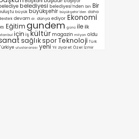
Başkanı
başladı!
başlıyor
Bir
belediyesi
belediye
belediyesi’nden
bin
büyükşehir
buluştu
büyük
daha
büyükşehir’den
Ekonomi
devam
ediyor
dünya
destek
dr.
gundem
Eğitim
ile
ilk
tti
günü
kültür
için
magazin
oldu
iş
milyon
Istanbul
sanat
sağlık
spor
Teknoloji
Türk
yeni
Türkiye
Özel
Yıl
ziyaret
İzmir
uluslararası