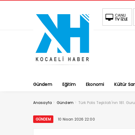
CANLI
TV İZLE
Gündem
Eğitim
Ekonomi
Kültür Sa
>
>
Anasayfa
Gündem
Türk Polis Teşkilatı'nın 181. Gur
GÜNDEM
10 Nisan 2026 22:00