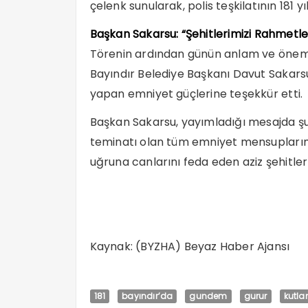
çelenk sunularak, polis teşkilatının 181 yıl
Başkan Sakarsu: “Şehitlerimizi Rahmetle
Törenin ardından günün anlam ve önemi
Bayındır Belediye Başkanı Davut Saka
yapan emniyet güçlerine teşekkür etti.
Başkan Sakarsu, yayımladığı mesajda şu 
teminatı olan tüm emniyet mensuplarım
uğruna canlarını feda eden aziz şehitle
Kaynak: (BYZHA) Beyaz Haber Ajansı
181
bayındır’da
gundem
gurur
kutla