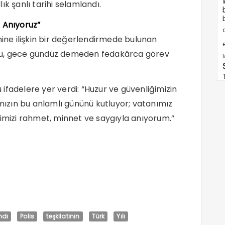
lık şanlı tarihi selamlandı.
 Anıyoruz”
ne ilişkin bir değerlendirmede bulunan
e
rsu, gece gündüz demeden fedakârca görev
ifadelere yer verdi: “Huzur ve güvenliğimizin
ızın bu anlamlı gününü kutluyor; vatanımız
rimizi rahmet, minnet ve saygıyla anıyorum.”
ndı
Polis
teşkilatının
Türk
Yılı