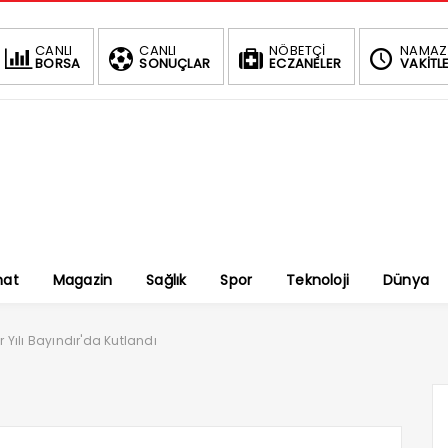
CANLI
CANLI
NÖBETÇİ
NAMAZ
BORSA
SONUÇLAR
ECZANELER
VAKİTLE
nat
Magazin
Sağlık
Spor
Teknoloji
Dünya
ur Yılı Bayındır'da Kutlandı