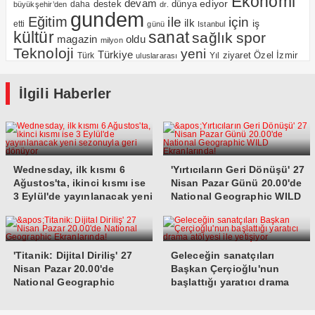
Ekonomi
devam
ediyor
dünya
daha
destek
büyükşehir’den
dr.
gundem
Eğitim
için
ile
ilk
iş
etti
günü
Istanbul
kültür
sanat
sağlık
spor
magazin
oldu
milyon
Teknoloji
yeni
Türkiye
Özel
İzmir
Yıl
ziyaret
Türk
uluslararası
İlgili Haberler
Wednesday, ilk kısmı 6
'Yırtıcıların Geri Dönüşü' 27
Ağustos'ta, ikinci kısmı ise
Nisan Pazar Günü 20.00'de
3 Eylül'de yayınlanacak yeni
National Geographic WILD
sezonuyla geri dönüyor
Ekranlarında!
'Titanik: Dijital Diriliş' 27
Geleceğin sanatçıları
Nisan Pazar 20.00'de
Başkan Çerçioğlu'nun
National Geographic
başlattığı yaratıcı drama
Ekranlarında!
atölyesi ile yetişiyor