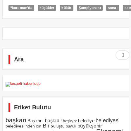
“karaman’da
küçükler
kültür
Şampiyonası
sanat
sat
Ara
Etiket Bulutu
başkan
belediyesi
Başkanı
başladı!
belediye
başlıyor
Bir
büyükşehir
belediyesi’nden
buluştu
büyük
bin