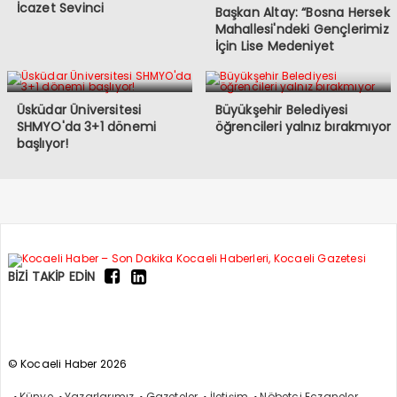
İcazet Sevinci
Başkan Altay: “Bosna Hersek
Mahallesi'ndeki Gençlerimiz
İçin Lise Medeniyet
Akademisi İnşa Ediyoruz"
Üsküdar Üniversitesi
Büyükşehir Belediyesi
SHMYO'da 3+1 dönemi
öğrencileri yalnız bırakmıyor
başlıyor!
BİZİ TAKİP EDİN
© Kocaeli Haber 2026
Künye
Yazarlarımız
Gazeteler
İletişim
Nöbetçi Eczaneler