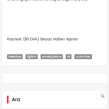
Kaynak: (BYZHA) Beyaz Haber Ajansı
belediye
Eğitim
emekçilerine
ilk
ucİm'den
Ara