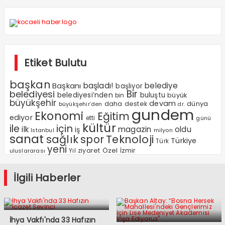
Etiket Bulutu
başkan
Başkanı
başladı!
belediye
başlıyor
Bir
belediyesi
belediyesi’nden
buluştu
büyük
bin
büyükşehir
devam
dünya
daha
destek
büyükşehir’den
dr.
gundem
Ekonomi
Eğitim
ediyor
etti
günü
kültür
ile
için
ilk
magazin
oldu
iş
milyon
Istanbul
sanat
sağlık
spor
Teknoloji
Türkiye
Türk
yeni
Özel
Yıl
ziyaret
İzmir
uluslararası
İlgili Haberler
İhya Vakfı'nda 33 Hafızın