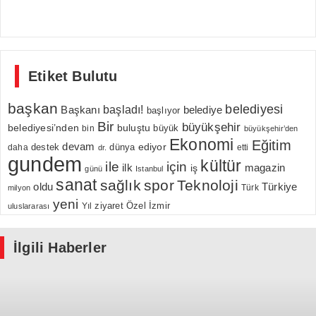
Etiket Bulutu
başkan
belediyesi
Başkanı
başladı!
belediye
başlıyor
Bir
büyükşehir
belediyesi’nden
buluştu
büyük
bin
büyükşehir’den
Ekonomi
Eğitim
devam
ediyor
dünya
daha
destek
etti
dr.
gundem
kültür
için
ile
ilk
magazin
iş
günü
Istanbul
sanat
sağlık
spor
Teknoloji
oldu
Türkiye
milyon
Türk
yeni
Özel
İzmir
Yıl
ziyaret
uluslararası
İlgili Haberler