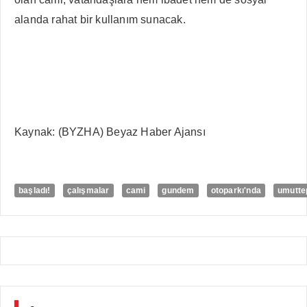
alanda rahat bir kullanım sunacak.
Kaynak: (BYZHA) Beyaz Haber Ajansı
başladı!
çalışmalar
cami
gundem
otoparkı'nda
umutte