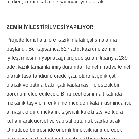
alırken, zemin katta ise şadırvan yer alacak.
ZEMİN İYİLEŞTİRİLMESİ YAPILIYOR
Projede temel altı fore kazık imalatı çalışmalarına
başlandı. Bu kapsamda 827 adet kazık ile zemin
iyileştirmesinin yapılacağı projede şu an itibarıyla 289
adet kazık tamamlanmış durumda. Temelin radye temel
olarak tasarlandığı projede çatı, oturtma çelik çatı
olacak ve patina bakır çatı kaplaması ile estetik bir
görünüm elde edilecek. Bina cephesinin alt katında
mekanik taşıyıcılı renkli mermer, geri kalan kısmında ise
almaşık örgülü mekanik taşıyıcılı küfeki taşı ve tuğla
kullanılarak görsel ve yapısal bütünlük sağlanacak.
Umuttepe bölgesinde önemli bir eksikliği giderecek
olan cami, vatandaşlara hem ibadet hem de sosyal