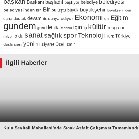
başkan
belediyesi
Başkanı
başladı!
belediye
başlıyor
Bir
büyükşehir
belediyesi’nden
buluştu
büyük
bin
büyükşehir’den
Ekonomi
Eğitim
devam
ediyor
dünya
daha
destek
etti
dr.
gundem
kültür
için
ile
ilk
magazin
iş
günü
Istanbul
sanat
sağlık
spor
Teknoloji
oldu
Türkiye
milyon
Türk
yeni
Özel
İzmir
Yıl
ziyaret
uluslararası
İlgili Haberler
Kula Seyitali Mahallesi'nde Sıcak Asfalt Çalışması Tamamlandı