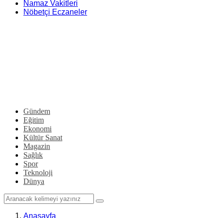
Namaz Vakitleri
Nöbetçi Eczaneler
Gündem
Eğitim
Ekonomi
Kültür Sanat
Magazin
Sağlık
Spor
Teknoloji
Dünya
Anasayfa