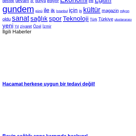
devam
ediyor
dünya
destek
etti
dr.
gundem
kültür
için
ile
ilk
magazin
iş
günü
Istanbul
milyon
sanat
sağlık
spor
Teknoloji
oldu
Türkiye
Türk
uluslararası
yeni
Özel
İzmir
Yıl
ziyaret
İlgili Haberler
Hacamat herkese uygun bir tedavi değil!