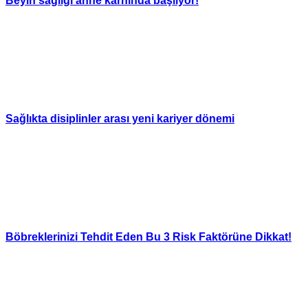
Beyin sağlığı anne karnında başlıyor!
Sağlıkta disiplinler arası yeni kariyer dönemi
Böbreklerinizi Tehdit Eden Bu 3 Risk Faktörüne Dikkat!