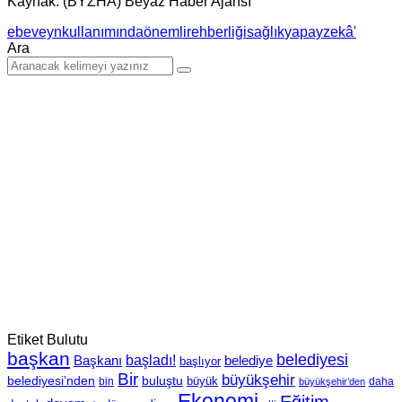
Kaynak: (BYZHA) Beyaz Haber Ajansı
ebeveyn
kullanımında
önemli
rehberliği
sağlık
yapay
zekâ'
Ara
Etiket Bulutu
başkan
belediyesi
Başkanı
başladı!
belediye
başlıyor
Bir
büyükşehir
belediyesi’nden
buluştu
büyük
bin
daha
büyükşehir’den
Ekonomi
Eğitim