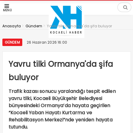
MENÜ
>
>
Anasayfa
Gündem
Yavru tilki Ormanya'da şifa buluyor
GÜNDEM
26 Haziran 2026 16:00
Yavru tilki Ormanya'da şifa
buluyor
Trafik kazası sonucu yaralandığı tespit edilen
yavru tilki, Kocaeli Büyükşehir Belediyesi
bünyesindeki Ormanya’da hayata geçirilen
“Kocaeli Yaban Hayatı Kurtarma ve
Rehabilitasyon Merkezi”nde yeniden hayata
tutundu.