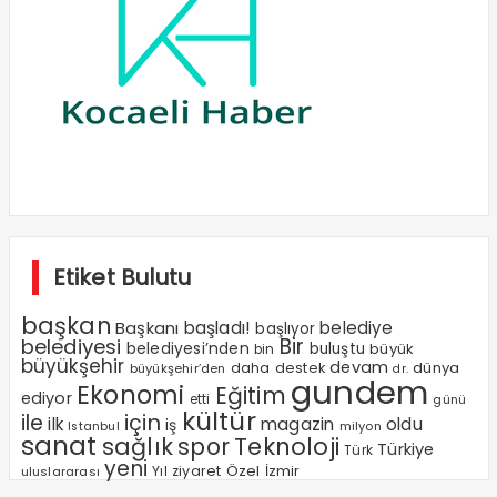
Etiket Bulutu
başkan
Başkanı
başladı!
belediye
başlıyor
Bir
belediyesi
belediyesi’nden
buluştu
büyük
bin
büyükşehir
devam
dünya
daha
destek
büyükşehir’den
dr.
gundem
Ekonomi
Eğitim
ediyor
etti
günü
kültür
ile
için
ilk
magazin
oldu
iş
milyon
Istanbul
sanat
sağlık
spor
Teknoloji
Türkiye
Türk
yeni
Özel
Yıl
ziyaret
İzmir
uluslararası