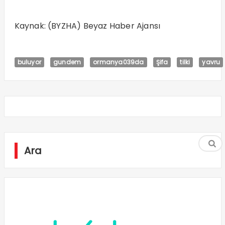
Kaynak: (BYZHA) Beyaz Haber Ajansı
buluyor
gundem
ormanya039da
Şifa
tilki
yavru
Ara