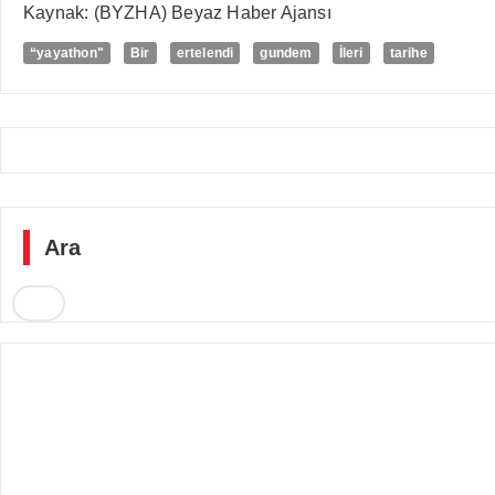
Kaynak: (BYZHA) Beyaz Haber Ajansı
“yayathon"
Bir
ertelendi
gundem
İleri
tarihe
Ara