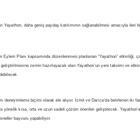
Yayathon, daha geniş paydaş katılımının sağlanabilmesi amacıyla ileri bir t
m Eylem Planı kapsamında düzenlenmesi planlanan “Yayathon” etkinliği, çalı
lerin geliştirilmesine zemin hazırlayacak olan Yayathon’un yeni takvimi ve etk
edebilecek.
deneyimleme biçimi olarak ele alıyor. İzmit ve Darıca’da belirlenen iki farklı
ulara yönelik kısa, orta ve uzun vadeli çözüm önerileri geliştirecek. Yayatho
oneller başvuru yapabiliyor.