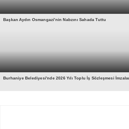
Başkan Aydın Osmangazi'nin Nabzını Sahada Tuttu
Burhaniye Belediyesi'nde 2026 Yılı Toplu İş Sözleşmesi İmzala