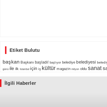
Etiket Bulutu
başkan
belediyesi
Başkanı
başladı!
belediye
beledi
başlıyor
kültür
sanat
s
için
ile
ilk
magazin
oldu
iş
günü
Istanbul
milyon
İlgili Haberler