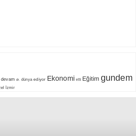
gundem
Ekonomi
Eğitim
devam
ediyor
dünya
etti
dr.
el
İzmir