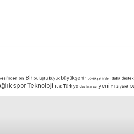
Bir
büyükşehir
yesi’nden
buluştu
büyük
bin
daha
destek
büyükşehir’den
ağlık
spor
Teknoloji
yeni
Türkiye
Öz
Yıl
ziyaret
Türk
uluslararası