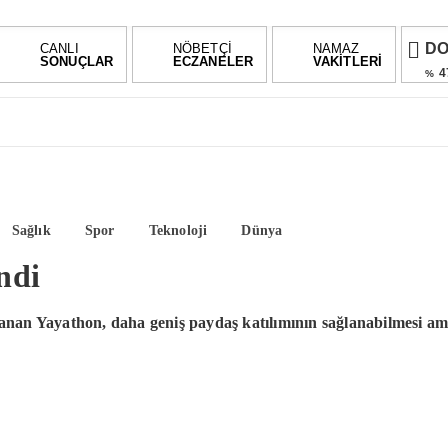
D
CANLI
NÖBETÇİ
NAMAZ
SONUÇLAR
ECZANELER
VAKİTLERİ
4
%
E
5
%
AL
%2,
BI
Sağlık
Spor
Teknoloji
Dünya
-0.0
ndi
nan Yayathon, daha geniş paydaş katılımının sağlanabilmesi amacı