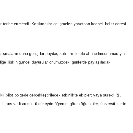
arihe ertelendi. Katılımcılar gelişmeleri yayathon.kocaeli.bel.tr adresi
şmaların daha geniş bir paydaş katılımı ile ele alınabilmesi amacıyla
inliğe ilişkin güncel duyurular önümüzdeki günlerde paylaşılacak.
 pilot bölgede gerçekleştirilecek etkinlikte ekipler; yaya sürekliliği,
n’a lisans ve lisansüstü düzeyde öğrenim gören öğrenciler, üniversitelerde