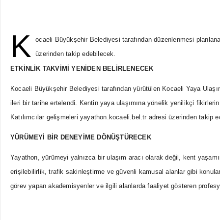
K
ocaeli Büyükşehir Belediyesi tarafından düzenlenmesi planlanan 
üzerinden takip edebilecek.
ETKİNLİK TAKVİMİ YENİDEN BELİRLENECEK
Kocaeli Büyükşehir Belediyesi tarafından yürütülen Kocaeli Yaya Ulaşı
ileri bir tarihe ertelendi. Kentin yaya ulaşımına yönelik yenilikçi fikir
Katılımcılar gelişmeleri yayathon.kocaeli.bel.tr adresi üzerinden takip 
YÜRÜMEYİ BİR DENEYİME DÖNÜŞTÜRECEK
Yayathon, yürümeyi yalnızca bir ulaşım aracı olarak değil, kent yaşamını 
erişilebilirlik, trafik sakinleştirme ve güvenli kamusal alanlar gibi kon
görev ya
pan akademisyenler ve ilgili alanlarda faaliyet gösteren profesy