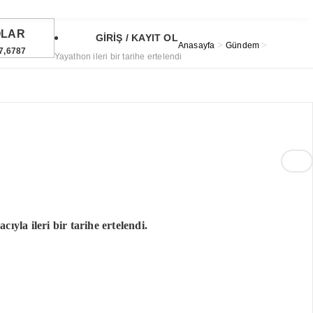
OLAR
GİRİŞ / KAYIT OL
>
>
Anasayfa
Gündem
7,6787
Yayathon ileri bir tarihe ertelendi
URO
5,1254
TIN
6,660,55
59
°
ST
1.690,16
3%
yla ileri bir tarihe ertelendi.