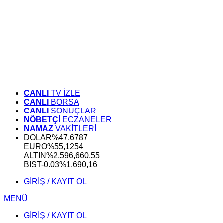
CANLI
TV İZLE
CANLI
BORSA
CANLI
SONUÇLAR
NÖBETÇİ
ECZANELER
NAMAZ
VAKİTLERİ
DOLAR
%
47,6787
EURO
%
55,1254
ALTIN
%2,59
6,660,55
BIST
-0.03%
1.690,16
GİRİŞ / KAYIT OL
MENÜ
GİRİŞ / KAYIT OL