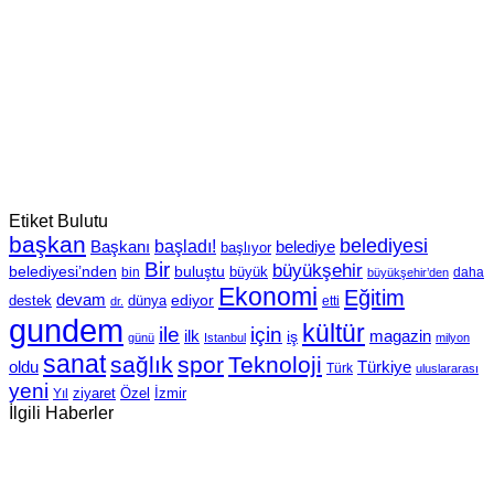
Etiket Bulutu
başkan
belediyesi
Başkanı
başladı!
belediye
başlıyor
Bir
büyükşehir
belediyesi’nden
buluştu
büyük
bin
daha
büyükşehir’den
Ekonomi
Eğitim
devam
ediyor
dünya
destek
etti
dr.
gundem
kültür
için
ile
ilk
magazin
iş
günü
Istanbul
milyon
sanat
sağlık
spor
Teknoloji
oldu
Türkiye
Türk
uluslararası
yeni
Özel
İzmir
Yıl
ziyaret
İlgili Haberler