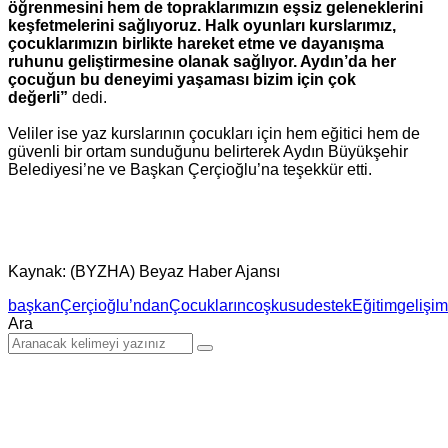
öğrenmesini hem de topraklarımızın eşsiz geleneklerini
keşfetmelerini sağlıyoruz. Halk oyunları kurslarımız,
çocuklarımızın birlikte hareket etme ve dayanışma
ruhunu geliştirmesine olanak sağlıyor. Aydın’da her
çocuğun bu deneyimi yaşaması bizim için çok
değerli”
dedi.
Veliler ise yaz kurslarının çocukları için hem eğitici hem de
güvenli bir ortam sunduğunu belirterek Aydın Büyükşehir
Belediyesi’ne ve Başkan Çerçioğlu’na teşekkür etti.
Kaynak: (BYZHA) Beyaz Haber Ajansı
başkan
Çerçioğlu’ndan
Çocukların
coşkusu
destek
Eğitim
gelişi
Ara