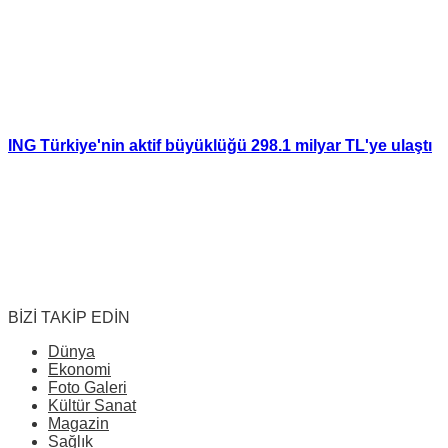
ING Türkiye'nin aktif büyüklüğü 298.1 milyar TL'ye ulaştı
BİZİ TAKİP EDİN
Dünya
Ekonomi
Foto Galeri
Kültür Sanat
Magazin
Sağlık