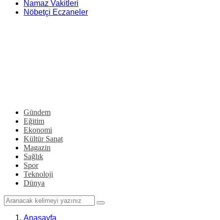
Namaz Vakitleri
Nöbetçi Eczaneler
Gündem
Eğitim
Ekonomi
Kültür Sanat
Magazin
Sağlık
Spor
Teknoloji
Dünya
Anasayfa