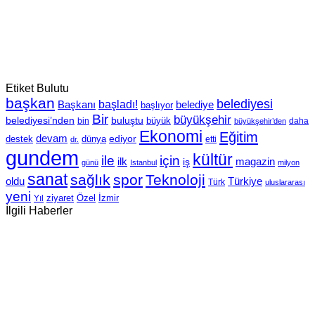
Etiket Bulutu
başkan
belediyesi
Başkanı
başladı!
belediye
başlıyor
Bir
büyükşehir
belediyesi’nden
buluştu
büyük
bin
daha
büyükşehir’den
Ekonomi
Eğitim
devam
ediyor
dünya
destek
etti
dr.
gundem
kültür
için
ile
ilk
magazin
iş
günü
Istanbul
milyon
sanat
sağlık
spor
Teknoloji
oldu
Türkiye
Türk
uluslararası
yeni
Özel
İzmir
Yıl
ziyaret
İlgili Haberler