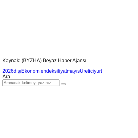
Kaynak: (BYZHA) Beyaz Haber Ajansı
2026
dışı
Ekonomi
endeksi
fiyat
mayıs
Üretici
yurt
Ara