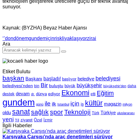
teknolojileri geliştirerek üreticilere güçlü bir teknik avantaj
sunuyor.
Kaynak: (BYZHA) Beyaz Haber Ajansı
‘’don
dönem
gundem
için
riskli
yaklaşıyor
zirai
Ara
Etiket Bulutu
başkan
belediyesi
Başkanı
başladı!
belediye
başlıyor
Bir
büyükşehir
belediyesi’nden
buluştu
büyük
bin
daha
büyükşehir’den
Ekonomi
Eğitim
devam
ediyor
dünya
destek
etti
dr.
gundem
kültür
için
ile
ilk
magazin
iş
günü
Istanbul
milyon
sanat
sağlık
spor
Teknoloji
oldu
Türkiye
Türk
uluslararası
yeni
Özel
İzmir
Yıl
ziyaret
İlgili Haberler
Karşıyaka Çarşısı'nda araç denetimleri sürüyor