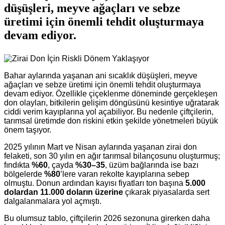
düşüşleri, meyve ağaçları ve sebze
üretimi için önemli tehdit oluşturmaya
devam ediyor.
Bahar aylarında yaşanan ani sıcaklık düşüşleri, meyve
ağaçları ve sebze üretimi için önemli tehdit oluşturmaya
devam ediyor. Özellikle çiçeklenme döneminde gerçekleşen
don olayları, bitkilerin gelişim döngüsünü kesintiye uğratarak
ciddi verim kayıplarına yol açabiliyor. Bu nedenle çiftçilerin,
tarımsal üretimde don riskini etkin şekilde yönetmeleri büyük
önem taşıyor.
2025 yılının Mart ve Nisan aylarında yaşanan zirai don
felaketi, son 30 yılın en ağır tarımsal bilançosunu oluşturmuş;
fındıkta
%60
, çayda
%30–35
, üzüm bağlarında ise bazı
bölgelerde
%80
’lere varan rekolte kayıplarına sebep
olmuştu. Donun ardından kayısı fiyatları ton başına
5.000
dolardan 11.000 doların üzerine
çıkarak piyasalarda sert
dalgalanmalara yol açmıştı.
Bu olumsuz tablo, çiftçilerin 2026 sezonuna girerken daha