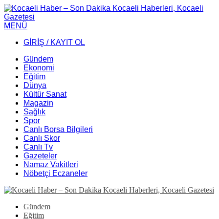
MENÜ
GİRİŞ / KAYIT OL
Gündem
Ekonomi
Eğitim
Dünya
Kültür Sanat
Magazin
Sağlık
Spor
Canlı Borsa Bilgileri
Canlı Skor
Canlı Tv
Gazeteler
Namaz Vakitleri
Nöbetçi Eczaneler
Gündem
Eğitim