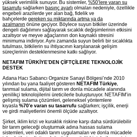
yüksek verimlilik sunuyor. Bu sistemler,
%50’lere varan su
tasarrufu
sağlarken
basınç ayarlı
olmaları nedeniyle, özellikle
engebeli arazilerde yer alan bağ, fidelik ve
bahçelerde
gereken su miktarında artma ya da
azalmanın
önüne geçiyor. Böylece suyun bitkiler üzerinde
dengeli dağılımını sağlayarak sıcaklık değişimlerinin etkisini
azaltıyor ve meyve ağaçlarının don kaynaklı stresini
minimuma indiriyor. Aynı zamanda suyun belirli bir sıcaklıkta
tutulması, bitkilerin su ihtiyacının karşılanarak gelişim
süreçlerinin desteklenmesine katkı sağlıyor.
NETAFIM TÜRKİYE’DEN ÇİFTÇİLERE TEKNOLOJİK
DESTEK
Adana Hacı Sabancı Organize Sanayi Bölgesi’nde 2010
yılından bu yana faaliyet gösteren
NETAFIM Türkiye
,
tarımsal sulama, dijital tarım ve donla mücadele alanında
yenilikçi teknolojilerini üreticilerle buluşturuyor. NETAFIM’in
gelişmiş sulama çözümleri, geleneksel yöntemlere
kıyasla
%70’e varan su tasarrufu
sağlarken; işçilik, enerji
ve girdi maliyetlerini önemli ölçüde azaltıyor.
Şirket, iklim krizi ve kuraklık riskine karşı daha sürdürülebilir
bir tarım geleceği oluşturmak adına hassas sulama
sistemleri, veri odaklı tarım uygulamaları ve donla mücadele