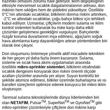
hazırlıklı olmasını zorunlu hale getiriyor. İklim değişikliğinin
etkisiyle mevsimsel sıcaklık dalgalanmalarının artması, don
riskinin hem sıklığını hem de şiddetini yükseltiyor. Özellikle
0°C’nin altındaki sıcaklıklar, bitkilerin donma riskini artırırken,
-2°C ve altındaki sıcaklıklar, çoğu bahçe bitkisi için tehlikeli
kabul ediliyor. Uzmanlar, çiftçilerin modern sulama ve iklim
kontrol sistemleri kullanarak bu riske karşı daha etkili
çözümler geliştirmesi gerektiğini vurguluyor. Bahçelerde
rüzgâr koruma duvarlarının inşa edilmesi, ağaçların soğuk
hava akımlarına karşı dayanıklılığını artıran yöntemlerden biri
olarak öne çıkıyor.
Don oluşumunu önlemeye yönelik aktif mücadele teknikleri
de her geçen yıl daha fazla önem kazanıyor. Sulama,
sisleme ve sıcak hava akımı uygulamaları arasında
özellikle
mikro-sprinkler sistemleri
, bitkilerin etrafındaki
sıcaklık dengesini koruyarak don riskini önemli ölçüde
azaltan çözümler arasında yer alıyor. Suyun kontrollü bir
şekilde atomize edilmesi, bitkiler üzerinde buharlaşma ve ısı
transferi süreçlerini optimize ederek koruyucu bir mikro iklim
oluşturuyor.
Tarımsal sulama teknolojilerinde dünya liderlerinden biri
TM
TM
TM
olan
NETAFIM
, Pulsar
, SuperNet
ve GyroNet
gibi
mikro-sprinkler çözümleriyle çiftçilere don riskine karşı