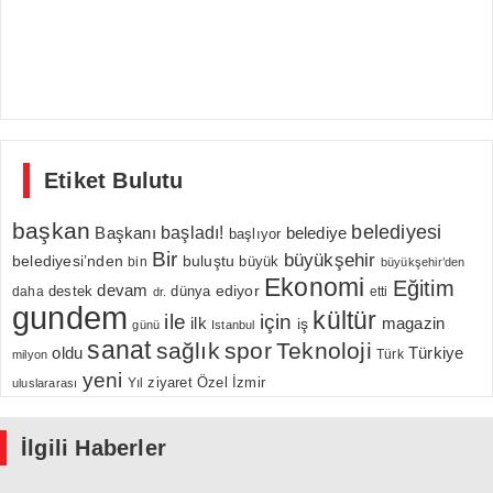
Etiket Bulutu
başkan
belediyesi
Başkanı
başladı!
belediye
başlıyor
Bir
büyükşehir
belediyesi’nden
buluştu
büyük
bin
büyükşehir’den
Ekonomi
Eğitim
devam
ediyor
dünya
daha
destek
etti
dr.
gundem
kültür
için
ile
ilk
magazin
iş
günü
Istanbul
sanat
sağlık
spor
Teknoloji
oldu
Türkiye
milyon
Türk
yeni
Özel
İzmir
Yıl
ziyaret
uluslararası
İlgili Haberler