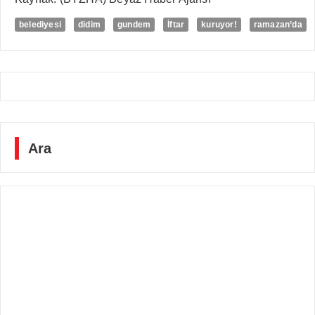
belediyesi
didim
gundem
İftar
kuruyor!
ramazan’da
Ara