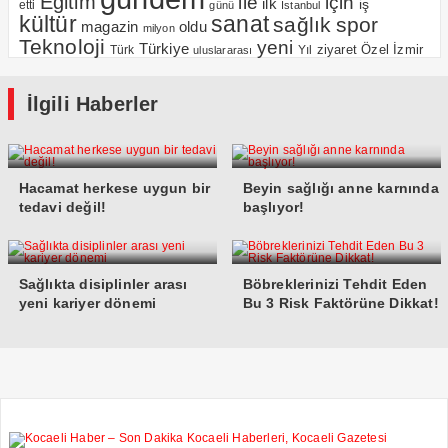
Eğitim
için
ile
ilk
iş
etti
günü
Istanbul
kültür
sanat
sağlık
spor
magazin
oldu
milyon
Teknoloji
yeni
Türkiye
Özel
İzmir
Yıl
ziyaret
Türk
uluslararası
İlgili Haberler
Hacamat herkese uygun bir
Beyin sağlığı anne karnında
tedavi değil!
başlıyor!
Sağlıkta disiplinler arası
Böbreklerinizi Tehdit Eden
yeni kariyer dönemi
Bu 3 Risk Faktörüne Dikkat!