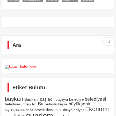
Ara
Etiket Bulutu
başkan
belediyesi
Başkanı
başladı!
belediye
başlıyor
Bir
büyükşehir
belediyesi’nden
buluştu
büyük
bin
Ekonomi
devam
ediyor
dünya
daha
destek
büyükşehir’den
dr.
gundem