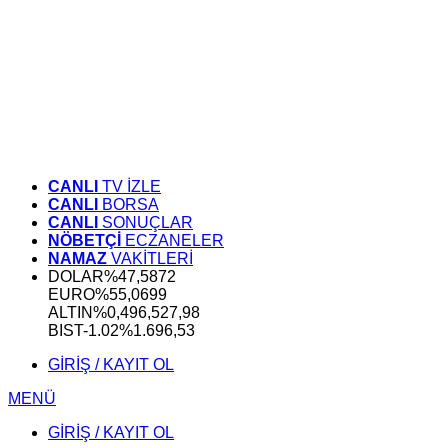
CANLI
TV İZLE
CANLI
BORSA
CANLI
SONUÇLAR
NÖBETÇİ
ECZANELER
NAMAZ
VAKİTLERİ
DOLAR
%
47,5872
EURO
%
55,0699
ALTIN
%0,49
6,527,98
BIST
-1.02%
1.696,53
GİRİŞ / KAYIT OL
MENÜ
GİRİŞ / KAYIT OL