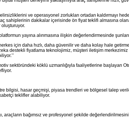
dijital müşteri deneyimi yaklaşımıyla araç sahiplerine hızlı, güven
belirsizliklerini ve operasyonel zorlukları ortadan kaldırmayı he
raç sahiplerinin dakikalar içerisinde ön fiyat teklifi almasına olan
r oluşturuyor.
 platformun yayına alınmasına ilişkin değerlendirmesinde şunları
ı herkes için daha hızlı, daha güvenilir ve daha kolay hale geti
eka destekli fiyatlama teknolojimiz, müşteri iletişim merkezimi
liyor.’’
otiv sektöründeki köklü uzmanlığıyla faaliyetlerine başlayan Otob
fliyor.
re bilgisi, hasar geçmişi, piyasa trendleri ve bölgesel talep ver
betçi teklifler alabiliyor.
ğı, araçların bağımsız ve profesyonel şekilde değerlendirilmesin