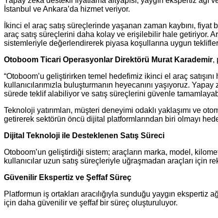
Yapay zeka destekli fiyatlama altyapısı, yaygın ekspertiz ağı ve 
İstanbul ve Ankara’da hizmet veriyor.
İkinci el araç satış süreçlerinde yaşanan zaman kaybını, fiyat 
araç satış süreçlerini daha kolay ve erişilebilir hale getiriyor. A
sistemleriyle değerlendirerek piyasa koşullarına uygun teklifle
Otoboom Ticari Operasyonlar Direktörü Murat Karademir
,
“Otoboom’u geliştirirken temel hedefimiz ikinci el araç satışın
kullanıcılarımızla buluşturmanın heyecanını yaşıyoruz. Yapay z
sürede teklif alabiliyor ve satış süreçlerini güvenle tamamlayabi
Teknoloji yatırımları, müşteri deneyimi odaklı yaklaşımı ve otom
getirerek sektörün öncü dijital platformlarından biri olmayı hede
Dijital Teknoloji ile Desteklenen Satış Süreci
Otoboom’un geliştirdiği sistem; araçların marka, model, kilomet
kullanıcılar uzun satış süreçleriyle uğraşmadan araçları için reka
Güvenilir Ekspertiz ve Şeffaf Süreç
Platformun iş ortakları aracılığıyla sunduğu yaygın ekspertiz a
için daha güvenilir ve şeffaf bir süreç oluşturuluyor.