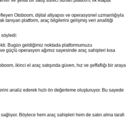
ilir ve şeffaf bir satış süreci sunan platform, ilk etapta
defleyen Otoboom, dijital altyapısı ve operasyonel uzmanlığıyla
ak tanıyan platform, araç bilgilerini gelişmiş veri analitiği
 söyledi:
rmekti. Bugün geldiğimiz noktada platformumuzu
z ve güçlü operasyon ağımız sayesinde araç sahipleri kısa
oom, ikinci el araç satışında güven, hız ve şeffaflığı bir araya
ilerini analiz ederek hızlı ön değerleme oluşturuyor. Bu sayede
i sağlıyor. Böylece hem araç sahipleri hem de satın alma tarafı